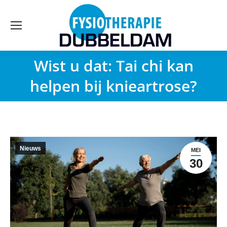
Wist u dat: Tai chi kan
helpen bij knieartrose?
Nieuws
MEI
30