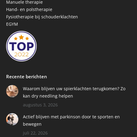
new
new
new
Manuele therapie
window
window
window
Hand- en polstherapie
Fysiotherapie bij schouderklachten
EGYM
Recente berichten
Waarom blijven uw spierklachten terugkomen? Zo
kan dry needling helpen
augustus 3, 2026
Actief blijven met parkinson door te sporten en
bewegen
juli 22, 2026