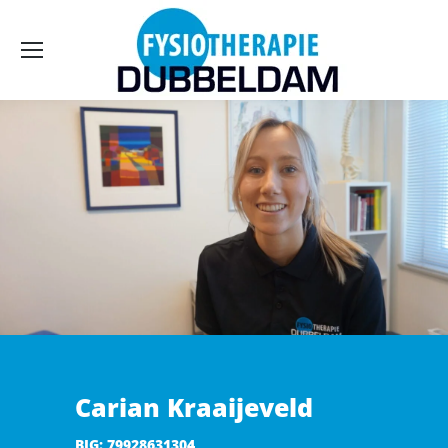
Carian Kraaijeveld
BIG: 79928631304