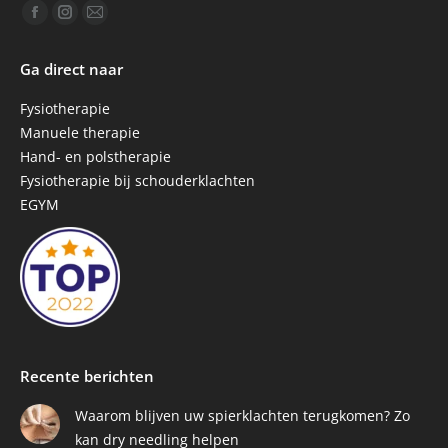
Vind ons op:
Facebook
Instagram
Mail
page
page
page
Ga direct naar
opens
opens
opens
in
in
in
Fysiotherapie
new
new
new
Manuele therapie
window
window
window
Hand- en polstherapie
Fysiotherapie bij schouderklachten
EGYM
Recente berichten
Waarom blijven uw spierklachten terugkomen? Zo
kan dry needling helpen