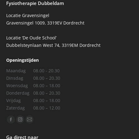
Fysiotherapie Dubbeldam
Locatie Gravensingel
Gravensingel 1009, 3319EV Dordrecht
Locatie ‘De Oude School’
Dubbelsteynlaan West 74, 3319EM Dordrecht
Openingstijden
Maandag
08.00 - 20.30
Dinsdag
08.00 – 20.30
Woensdag
08.00 – 18.00
Donderdag
08.00 – 20.30
Vrijdag
08.00 – 18.00
Zaterdag
08.00 – 12.00
Vind ons op:
Facebook
Instagram
Mail
page
page
page
Ga direct naar