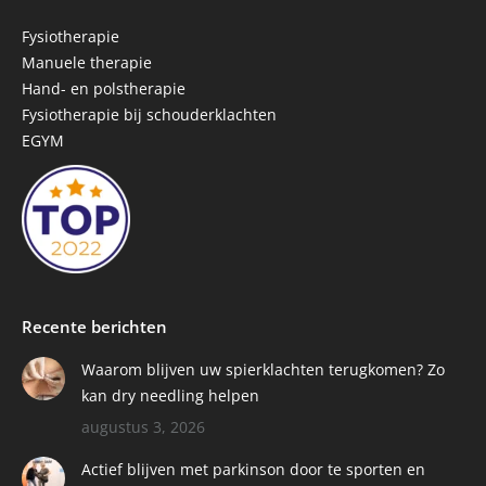
opens
opens
opens
in
in
in
Fysiotherapie
new
new
new
Manuele therapie
window
window
window
Hand- en polstherapie
Fysiotherapie bij schouderklachten
EGYM
Recente berichten
Waarom blijven uw spierklachten terugkomen? Zo
kan dry needling helpen
augustus 3, 2026
Actief blijven met parkinson door te sporten en