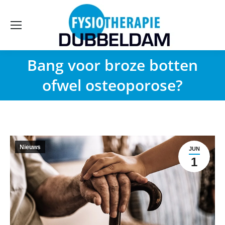
Bang voor broze botten
ofwel osteoporose?
Nieuws
JUN
1