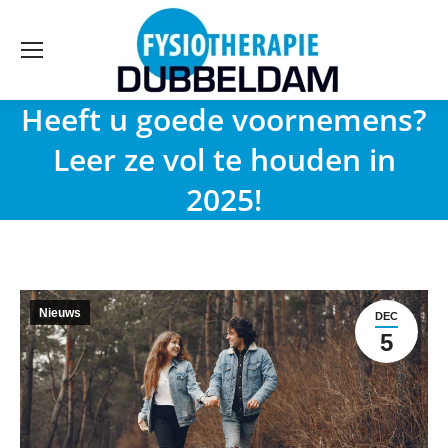
Heeft u goede voornemens?
Leer ze vol te houden in
2025!
Nieuws
DEC
5