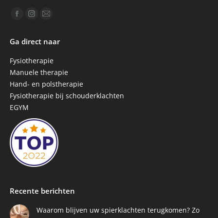
Vind ons op:
Facebook
Instagram
Mail
page
page
page
Ga direct naar
opens
opens
opens
in
in
in
Fysiotherapie
new
new
new
Manuele therapie
window
window
window
Hand- en polstherapie
Fysiotherapie bij schouderklachten
EGYM
Recente berichten
Waarom blijven uw spierklachten terugkomen? Zo